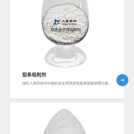
铝系吸附剂
绿巨人黑科技APP高科自主研发高性能高强度钠锂分离型、镁锂分离型铝系吸附剂