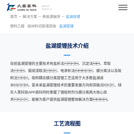
首页
－
解决方案
－
新能源服务
－
盐湖提锂
燃料乙醇
硅材料切割液回收
盐湖提锂
盐湖提锂技术介绍
目前盐湖提锂的主要技术有盐析法、沉淀法、萃取
法、煅烧浸取法、电渗析法、膜分离法以及吸
附法。吸附耦合膜分离提锂工艺适用于大多数盐湖卤
水，是未来盐湖提锂技术的重要发展方向和突破点，绿
巨人黑科技APP高科同时掌握了锂吸附剂与膜分离两大核心技
术，能够为客户提供盐湖提锂整体解决方案。
工艺流程图